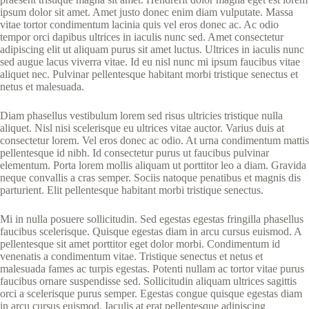
ipsum dolor sit amet. Amet justo donec enim diam vulputate. Massa
vitae tortor condimentum lacinia quis vel eros donec ac. Ac odio
tempor orci dapibus ultrices in iaculis nunc sed. Amet consectetur
adipiscing elit ut aliquam purus sit amet luctus. Ultrices in iaculis nunc
sed augue lacus viverra vitae. Id eu nisl nunc mi ipsum faucibus vitae
aliquet nec. Pulvinar pellentesque habitant morbi tristique senectus et
netus et malesuada.
Diam phasellus vestibulum lorem sed risus ultricies tristique nulla
aliquet. Nisl nisi scelerisque eu ultrices vitae auctor. Varius duis at
consectetur lorem. Vel eros donec ac odio. At urna condimentum mattis
pellentesque id nibh. Id consectetur purus ut faucibus pulvinar
elementum. Porta lorem mollis aliquam ut porttitor leo a diam. Gravida
neque convallis a cras semper. Sociis natoque penatibus et magnis dis
parturient. Elit pellentesque habitant morbi tristique senectus.
Mi in nulla posuere sollicitudin. Sed egestas egestas fringilla phasellus
faucibus scelerisque. Quisque egestas diam in arcu cursus euismod. A
pellentesque sit amet porttitor eget dolor morbi. Condimentum id
venenatis a condimentum vitae. Tristique senectus et netus et
malesuada fames ac turpis egestas. Potenti nullam ac tortor vitae purus
faucibus ornare suspendisse sed. Sollicitudin aliquam ultrices sagittis
orci a scelerisque purus semper. Egestas congue quisque egestas diam
in arcu cursus euismod. Iaculis at erat pellentesque adipiscing