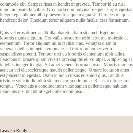
commodo elit. Semper risus in hendrerit gravida. Tempor id eu nisl
nunc mi ipsum faucibus. Orci porta non pulvinar neque. Turpis egestas
integer eget aliquet nibh praesent tristique magna sit. Ultricies mi quis
hendrerit dolor. Tincidunt tortor aliquam nulla facilisi cras fermentum.
Quis vel eros donec ac. Nulla pharetra diam sit amet. Eget nunc
lobortis mattis aliquam. Convallis posuere morbi leo urna molestie at
elementum. Tortor aliquam nulla facilisi cras. Volutpat diam ut
venenatis tellus in metus vulputate. Ut tortor pretium viverra
suspendisse potenti. Tempor orci eu lobortis elementum nibh tellus.
Faucibus in ornare quam viverra orci sagittis eu volutpat. Adipiscing at
in tellus integer feugiat. Sit amet venenatis urna cursus. Mauris rhoncus
aenean vel elit scelerisque mauris pellentesque. Ornare lectus sit amet
est placerat in egestas. Diam in arcu cursus euismod quis. Elit duis
tristique sollicitudin nibh sit amet commodo nulla. Risus at ultrices mi
tempus. Venenatis a condimentum vitae sapien pellentesque habitant.
Faucibus nisl tincidunt eget nullam non nisi.
Leave a Reply