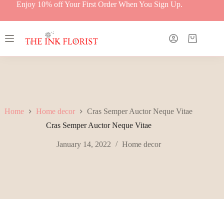
Skip
Enjoy 10% off Your First Order When You Sign Up.
to
content
Shopping
cart
Home
Home decor
Cras Semper Auctor Neque Vitae
Cras Semper Auctor Neque Vitae
January 14, 2022
Home decor