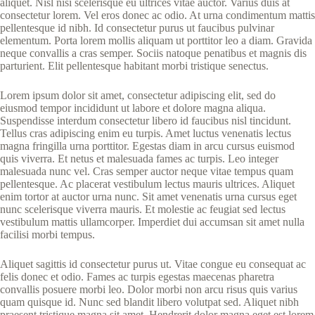
aliquet. Nisl nisi scelerisque eu ultrices vitae auctor. Varius duis at
consectetur lorem. Vel eros donec ac odio. At urna condimentum mattis
pellentesque id nibh. Id consectetur purus ut faucibus pulvinar
elementum. Porta lorem mollis aliquam ut porttitor leo a diam. Gravida
neque convallis a cras semper. Sociis natoque penatibus et magnis dis
parturient. Elit pellentesque habitant morbi tristique senectus.
Lorem ipsum dolor sit amet, consectetur adipiscing elit, sed do
eiusmod tempor incididunt ut labore et dolore magna aliqua.
Suspendisse interdum consectetur libero id faucibus nisl tincidunt.
Tellus cras adipiscing enim eu turpis. Amet luctus venenatis lectus
magna fringilla urna porttitor. Egestas diam in arcu cursus euismod
quis viverra. Et netus et malesuada fames ac turpis. Leo integer
malesuada nunc vel. Cras semper auctor neque vitae tempus quam
pellentesque. Ac placerat vestibulum lectus mauris ultrices. Aliquet
enim tortor at auctor urna nunc. Sit amet venenatis urna cursus eget
nunc scelerisque viverra mauris. Et molestie ac feugiat sed lectus
vestibulum mattis ullamcorper. Imperdiet dui accumsan sit amet nulla
facilisi morbi tempus.
Aliquet sagittis id consectetur purus ut. Vitae congue eu consequat ac
felis donec et odio. Fames ac turpis egestas maecenas pharetra
convallis posuere morbi leo. Dolor morbi non arcu risus quis varius
quam quisque id. Nunc sed blandit libero volutpat sed. Aliquet nibh
praesent tristique magna sit amet. Hendrerit dolor magna eget est lorem