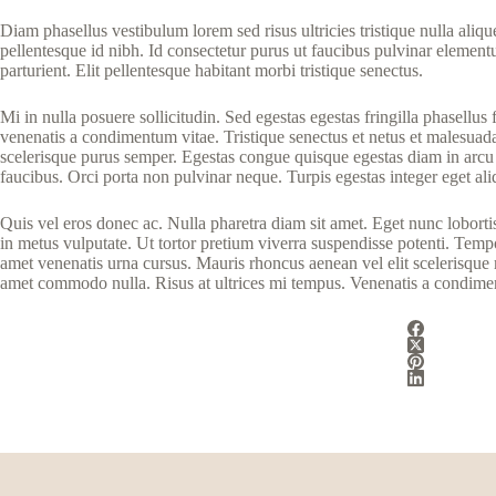
Diam phasellus vestibulum lorem sed risus ultricies tristique nulla aliqu
pellentesque id nibh. Id consectetur purus ut faucibus pulvinar element
parturient. Elit pellentesque habitant morbi tristique senectus.
Mi in nulla posuere sollicitudin. Sed egestas egestas fringilla phasell
venenatis a condimentum vitae. Tristique senectus et netus et malesuada f
scelerisque purus semper. Egestas congue quisque egestas diam in arcu 
faucibus. Orci porta non pulvinar neque. Turpis egestas integer eget aliq
Quis vel eros donec ac. Nulla pharetra diam sit amet. Eget nunc lobortis
in metus vulputate. Ut tortor pretium viverra suspendisse potenti. Tempor
amet venenatis urna cursus. Mauris rhoncus aenean vel elit scelerisque ma
amet commodo nulla. Risus at ultrices mi tempus. Venenatis a condiment