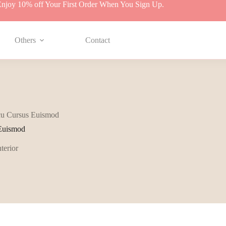
njoy 10% off Your First Order When You Sign Up.
Others
Contact
cu Cursus Euismod
Euismod
nterior