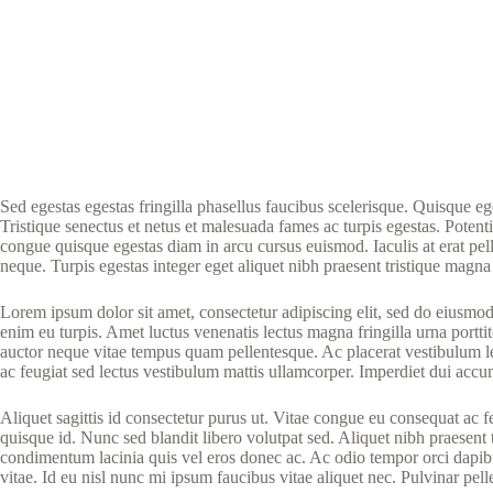
Sed egestas egestas fringilla phasellus faucibus scelerisque. Quisque 
Tristique senectus et netus et malesuada fames ac turpis egestas. Potenti
congue quisque egestas diam in arcu cursus euismod. Iaculis at erat pe
neque. Turpis egestas integer eget aliquet nibh praesent tristique magna s
Lorem ipsum dolor sit amet, consectetur adipiscing elit, sed do eiusmod 
enim eu turpis. Amet luctus venenatis lectus magna fringilla urna portt
auctor neque vitae tempus quam pellentesque. Ac placerat vestibulum lec
ac feugiat sed lectus vestibulum mattis ullamcorper. Imperdiet dui accum
Aliquet sagittis id consectetur purus ut. Vitae congue eu consequat ac 
quisque id. Nunc sed blandit libero volutpat sed. Aliquet nibh praesent
condimentum lacinia quis vel eros donec ac. Ac odio tempor orci dapibus 
vitae. Id eu nisl nunc mi ipsum faucibus vitae aliquet nec. Pulvinar pell