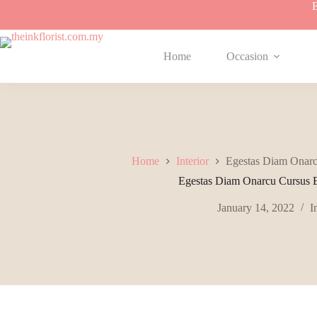
Skip
E
to
content
Home
Occasion
Home
Interior
Egestas Diam Onar
Egestas Diam Onarcu Cursus 
January 14, 2022
I