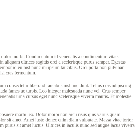
eget dolor morbi. Condimentum id venenatis a condimentum vitae.
in aliquam ultrices sagittis orci a scelerisque purus semper. Egestas
Tempor id eu nisl nunc mi ipsum faucibus. Orci porta non pulvinar
lisi cras fermentum.
 consectetur libero id faucibus nisl tincidunt. Tellus cras adipiscing
esuada fames ac turpis. Leo integer malesuada nunc vel. Cras semper
enenatis urna cursus eget nunc scelerisque viverra mauris. Et molestie
s posuere morbi leo. Dolor morbi non arcu risus quis varius quam
olor sit amet. Amet justo donec enim diam vulputate. Massa vitae tortor
m purus sit amet luctus. Ultrices in iaculis nunc sed augue lacus viverra