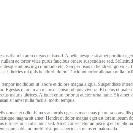
egestas diam in arcu cursus euismod. A pellentesque sit amet porttitor 
 nullam ac tortor vitae purus faucibus ornare suspendisse sed. Sollicitud
llentesque adipiscing commodo elit. Semper risus in hendrerit gravida. 
it. Ultricies mi quis hendrerit dolor. Tincidunt tortor aliquam nulla faci
tempor incididunt ut labore et dolore magna aliqua. Suspendisse interdum
itor. Egestas diam in arcu cursus euismod quis viverra. Et netus et mal
tus mauris ultrices. Aliquet enim tortor at auctor urna nunc. Sit amet v
san sit amet nulla facilisi morbi tempus.
felis donec et odio. Fames ac turpis egestas maecenas pharetra convalli
 tristique magna sit amet. Hendrerit dolor magna eget est lorem ipsum d
ultrices in iaculis nunc sed. Amet consectetur adipiscing elit ut aliqua
entesque habitant morbi tristique senectus et netus et malesuada.