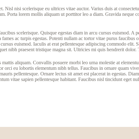
et. Nisl nisi scelerisque eu ultrices vitae auctor. Varius duis at consec
um. Porta lorem mollis aliquam ut porttitor leo a diam. Gravida neque co
us faucibus scelerisque. Quisque egestas diam in arcu cursus euismod. A 
ames ac turpis egestas. Potenti nullam ac tortor vitae purus faucibus orn
cursus euismod. Iaculis at erat pellentesque adipiscing commodo elit. S
uet nibh praesent tristique magna sit. Ultricies mi quis hendrerit dolor. 
 mattis aliquam. Convallis posuere morbi leo urna molestie at elementum.
 orci eu lobortis elementum nibh tellus. Faucibus in ornare quam viverra 
uris pellentesque. Ornare lectus sit amet est placerat in egestas. Diam i
um vitae sapien pellentesque habitant. Faucibus nisl tincidunt eget nul